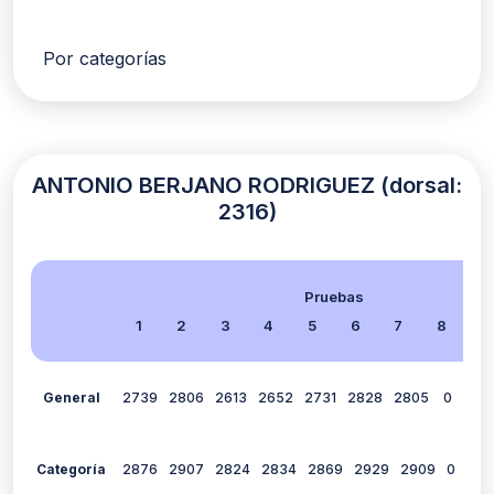
Por categorías
ANTONIO BERJANO RODRIGUEZ (dorsal:
2316)
Pruebas
1
2
3
4
5
6
7
8
9
General
2739
2806
2613
2652
2731
2828
2805
0
282
Categoría
2876
2907
2824
2834
2869
2929
2909
0
291