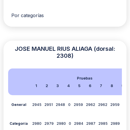
Por categorías
JOSE MANUEL RIUS ALIAGA (dorsal:
2308)
Pruebas
1
2
3
4
5
6
7
8
9
General
2945
2951
2948
0
2959
2962
2962
2959
0
Categoría
2980
2979
2980
0
2984
2987
2985
2989
0