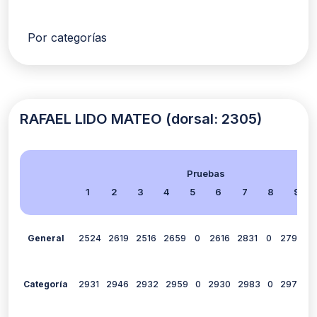
Por categorías
RAFAEL LIDO MATEO (dorsal: 2305)
Pruebas
1
2
3
4
5
6
7
8
9
General
2524
2619
2516
2659
0
2616
2831
0
2798
2
Categoría
2931
2946
2932
2959
0
2930
2983
0
2977
2