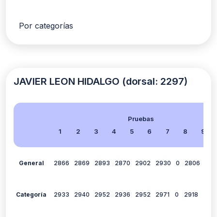
Por categorías
JAVIER LEON HIDALGO (dorsal: 2297)
Pruebas
1
2
3
4
5
6
7
8
9
General
2866
2869
2893
2870
2902
2930
0
2806
264
Categoría
2933
2940
2952
2936
2952
2971
0
2918
285