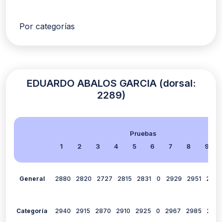
Por categorías
EDUARDO ABALOS GARCIA (dorsal:
2289)
Pruebas
1
2
3
4
5
6
7
8
9
General
2880
2820
2727
2815
2831
0
2929
2951
2929
Categoría
2940
2915
2870
2910
2925
0
2967
2985
297