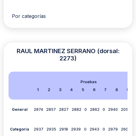
Por categorías
RAUL MARTINEZ SERRANO (dorsal:
2273)
Pruebas
1
2
3
4
5
6
7
8
9
General
2874
2857
2827
2882
0
2862
0
2940
2059
2
Categoría
2937
2935
2918
2939
0
2943
0
2979
2609
2