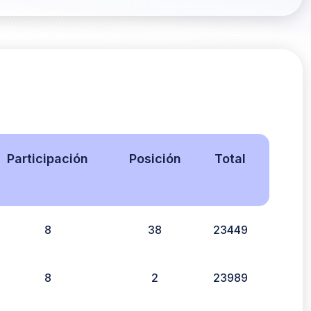
Participación
Posición
Total
8
38
23449
8
2
23989