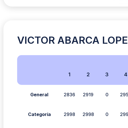
VICTOR ABARCA LOPEZ 
1
2
3
4
General
2836
2919
0
29
Categoría
2998
2998
0
29