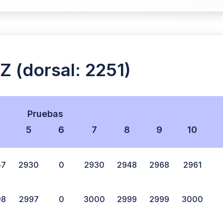
(dorsal: 2251)
Pruebas
5
6
7
8
9
10
57
2930
0
2930
2948
2968
2961
98
2997
0
3000
2999
2999
3000