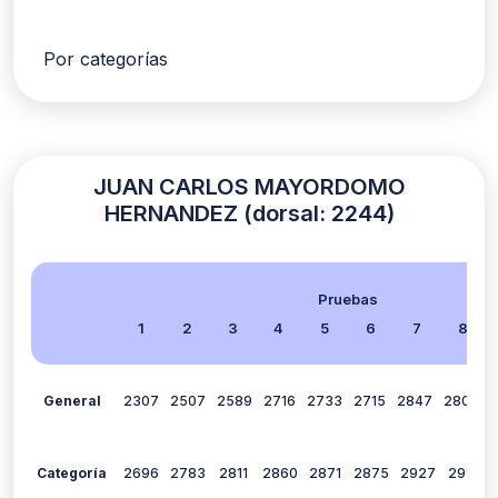
Por categorías
JUAN CARLOS MAYORDOMO
HERNANDEZ (dorsal: 2244)
Pruebas
1
2
3
4
5
6
7
8
General
2307
2507
2589
2716
2733
2715
2847
2804
Categoría
2696
2783
2811
2860
2871
2875
2927
2917