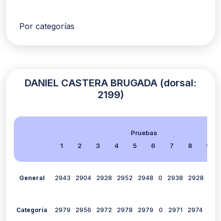
Por categorías
DANIEL CASTERA BRUGADA (dorsal:
2199)
Pruebas
1
2
3
4
5
6
7
8
9
General
2943
2904
2928
2952
2948
0
2938
2928
294
Categoría
2979
2956
2972
2978
2979
0
2971
2974
298