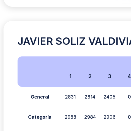
JAVIER SOLIZ VALDIVIA
1
2
3
General
2831
2814
2405
0
Categoría
2988
2984
2906
0