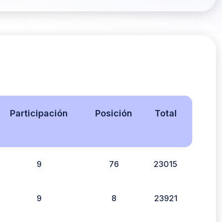
Participación
Posición
Total
9
76
23015
9
8
23921