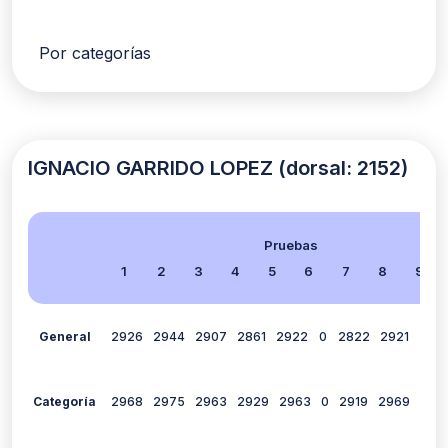
Por categorías
IGNACIO GARRIDO LOPEZ (dorsal: 2152)
Pruebas
1
2
3
4
5
6
7
8
9
General
2926
2944
2907
2861
2922
0
2822
2921
292
Categoría
2968
2975
2963
2929
2963
0
2919
2969
296