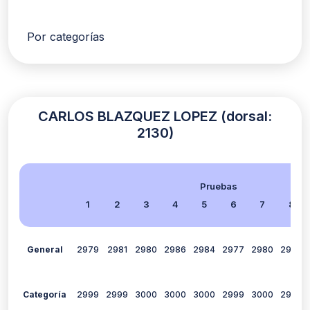
Por categorías
CARLOS BLAZQUEZ LOPEZ (dorsal:
2130)
Pruebas
1
2
3
4
5
6
7
8
General
2979
2981
2980
2986
2984
2977
2980
2980
Categoría
2999
2999
3000
3000
3000
2999
3000
2999