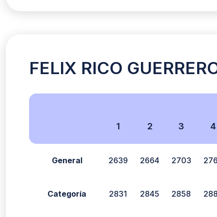
FELIX RICO GUERRERO 
1
2
3
4
General
2639
2664
2703
27
Categoría
2831
2845
2858
28