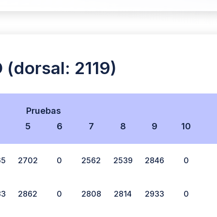
(dorsal: 2119)
Pruebas
5
6
7
8
9
10
65
2702
0
2562
2539
2846
0
83
2862
0
2808
2814
2933
0