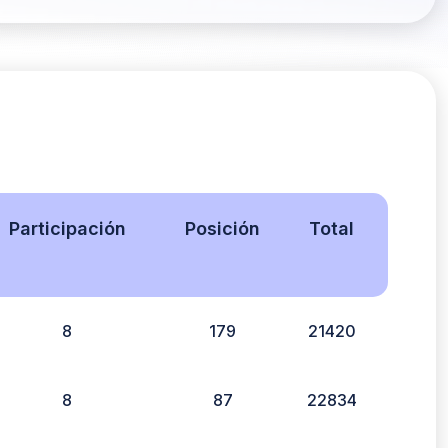
Participación
Posición
Total
8
179
21420
8
87
22834