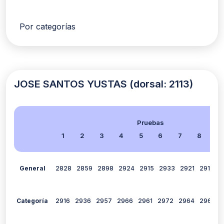
Por categorías
JOSE SANTOS YUSTAS (dorsal: 2113)
Pruebas
1
2
3
4
5
6
7
8
9
General
2828
2859
2898
2924
2915
2933
2921
2915
0
Categoría
2916
2936
2957
2966
2961
2972
2964
2967