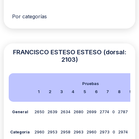
Por categorías
FRANCISCO ESTESO ESTESO (dorsal:
2103)
Pruebas
1
2
3
4
5
6
7
8
9
General
2650
2639
2634
2680
2699
2774
0
2787
279
Categoría
2960
2953
2958
2963
2960
2973
0
2974
297