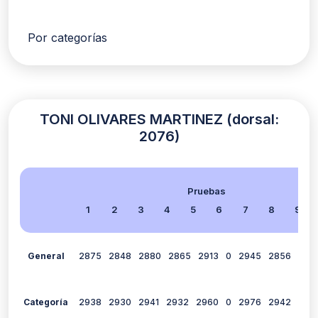
Por categorías
TONI OLIVARES MARTINEZ (dorsal:
2076)
Pruebas
1
2
3
4
5
6
7
8
9
General
2875
2848
2880
2865
2913
0
2945
2856
0
2
Categoría
2938
2930
2941
2932
2960
0
2976
2942
0
2