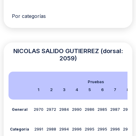
Por categorías
NICOLAS SALIDO GUTIERREZ (dorsal:
2059)
Pruebas
1
2
3
4
5
6
7
8
General
2970
2972
2984
2990
2986
2985
2987
2979
Categoría
2991
2988
2994
2996
2995
2995
2996
2995