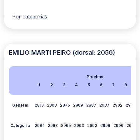
Por categorías
EMILIO MARTI PEIRO (dorsal: 2056)
Pruebas
1
2
3
4
5
6
7
8
9
General
2813
2803
2875
2889
2887
2937
2932
2913
Categoría
2984
2983
2995
2993
2992
2996
2996
2994