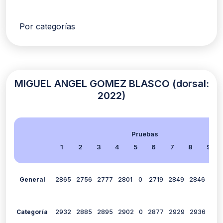
Por categorías
MIGUEL ANGEL GOMEZ BLASCO (dorsal:
2022)
Pruebas
1
2
3
4
5
6
7
8
9
General
2865
2756
2777
2801
0
2719
2849
2846
1514
Categoría
2932
2885
2895
2902
0
2877
2929
2936
241