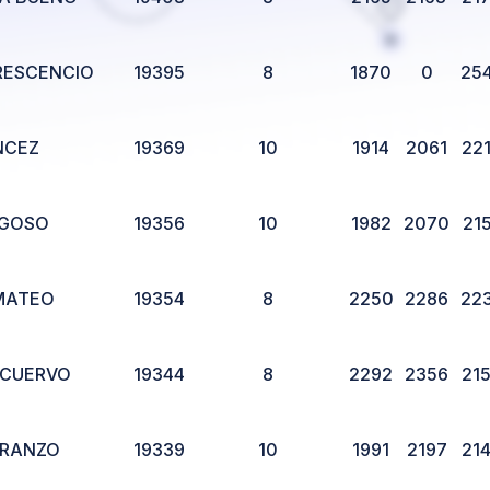
RESCENCIO
19395
8
1870
0
25
NCEZ
19369
10
1914
2061
22
IGOSO
19356
10
1982
2070
21
MATEO
19354
8
2250
2286
22
 CUERVO
19344
8
2292
2356
21
IRANZO
19339
10
1991
2197
21