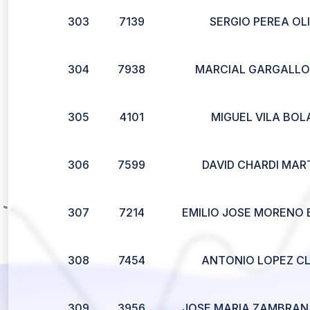
303
7139
SERGIO PEREA OL
304
7938
MARCIAL GARGALLO
305
4101
MIGUEL VILA BOL
306
7599
DAVID CHARDI MAR
307
7214
EMILIO JOSE MORENO
308
7454
ANTONIO LOPEZ C
309
3956
JOSE MARIA ZAMBRAN