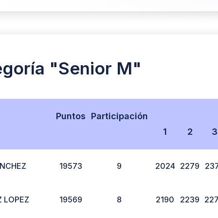
tegoría "Senior M"
Puntos
Participación
1
2
3
ANCHEZ
19573
9
2024
2279
23
Z LOPEZ
19569
8
2190
2239
22