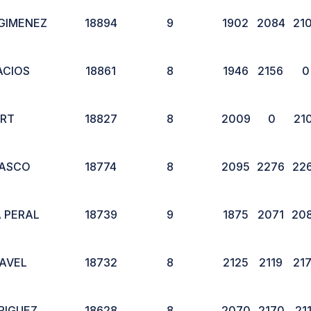
GIMENEZ
18894
9
1902
2084
21
ACIOS
18861
8
1946
2156
0
RT
18827
8
2009
0
21
LASCO
18774
8
2095
2276
22
 PERAL
18739
9
1875
2071
20
LAVEL
18732
8
2125
2119
21
RIGUEZ
18628
8
2070
2170
21