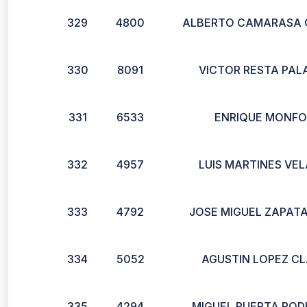
329
4800
ALBERTO CAMARASA 
330
8091
VICTOR RESTA PAL
331
6533
ENRIQUE MONFO
332
4957
LUIS MARTINES VE
333
4792
JOSE MIGUEL ZAPATA
334
5052
AGUSTIN LOPEZ C
335
4294
MIGUEL PUERTA ROD