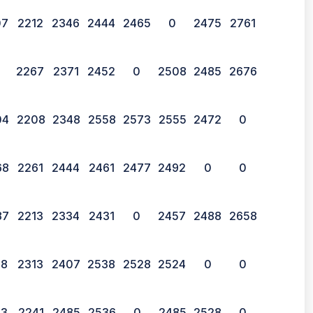
07
2212
2346
2444
2465
0
2475
2761
2267
2371
2452
0
2508
2485
2676
04
2208
2348
2558
2573
2555
2472
0
68
2261
2444
2461
2477
2492
0
0
87
2213
2334
2431
0
2457
2488
2658
78
2313
2407
2538
2528
2524
0
0
13
2241
2485
2536
0
2485
2528
0