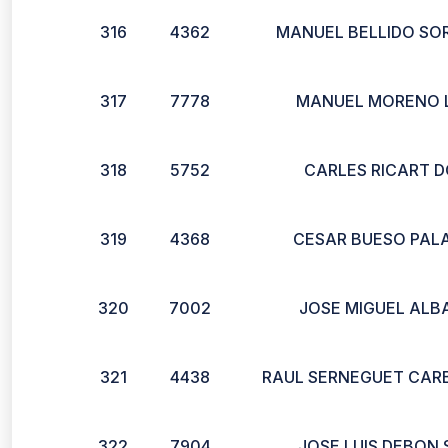
316
4362
MANUEL BELLIDO SO
317
7778
MANUEL MORENO 
318
5752
CARLES RICART 
319
4368
CESAR BUESO PAL
320
7002
JOSE MIGUEL ALBA
321
4438
RAUL SERNEGUET CAR
322
7904
JOSE LUIS DEBON 