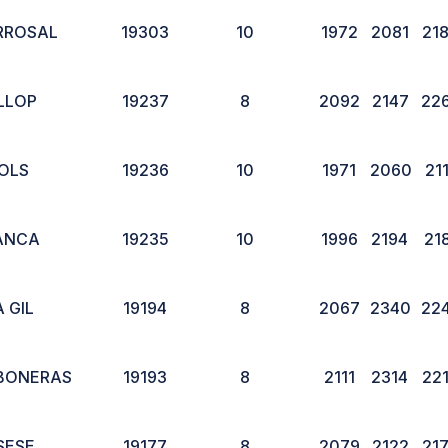
RROSAL
19303
10
1972
2081
21
LLOP
19237
8
2092
2147
22
DOLS
19236
10
1971
2060
21
ANCA
19235
10
1996
2194
21
 GIL
19194
8
2067
2340
22
BONERAS
19193
8
2111
2314
22
SESE
19177
8
2079
2122
21