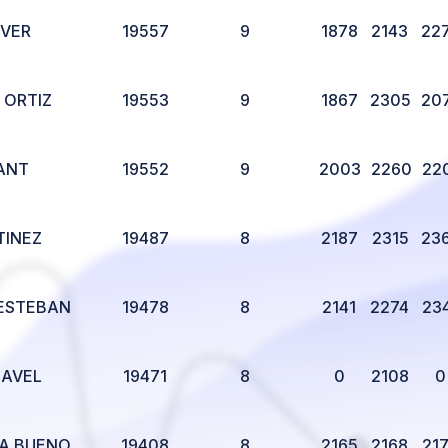
IVER
19557
9
1878
2143
22
 ORTIZ
19553
9
1867
2305
20
ANT
19552
9
2003
2260
22
TINEZ
19487
8
2187
2315
23
 ESTEBAN
19478
8
2141
2274
23
LAVEL
19471
8
0
2108
0
A BUENO
19408
8
2165
2168
21