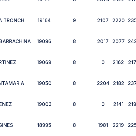
A TRONCH
19164
9
2107
2220
23
 BARRACHINA
19096
8
2017
2077
24
RTINEZ
19069
8
0
2162
21
NTAMARIA
19050
8
2204
2182
23
MENEZ
19003
8
0
2141
21
GINES
18995
8
1981
2219
22