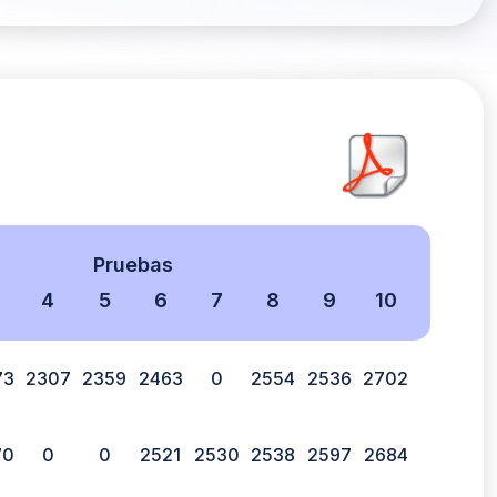
Pruebas
4
5
6
7
8
9
10
73
2307
2359
2463
0
2554
2536
2702
70
0
0
2521
2530
2538
2597
2684