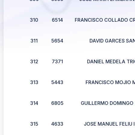
310
6514
FRANCISCO COLLADO C
311
5654
DAVID GARCES SA
312
7371
DANIEL MEDELA TR
313
5443
FRANCISCO MOJIO 
314
6805
GUILLERMO DOMINGO
315
4633
JOSE MANUEL FELIU 