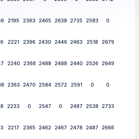
46
2195
2363
2465
2638
2735
2583
0
16
2221
2396
2430
2446
2463
2518
2679
57
2240
2368
2488
2488
2440
2526
2649
38
2363
2470
2584
2572
2591
0
0
58
2233
0
2547
0
2487
2538
2733
43
2217
2365
2462
2467
2478
2487
2666