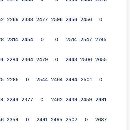
52
2269
2338
2477
2596
2456
2456
0
28
2314
2454
0
0
2514
2547
2745
76
2284
2364
2479
0
2443
2506
2655
75
2286
0
2544
2464
2494
2501
0
98
2246
2377
0
2462
2439
2459
2681
56
2359
0
2491
2495
2507
0
2687