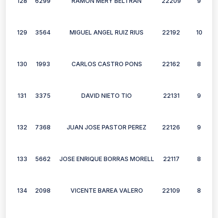
128
6299
RAMON MERY BELTRAN
22209
9
129
3564
MIGUEL ANGEL RUIZ RIUS
22192
10
130
1993
CARLOS CASTRO PONS
22162
8
131
3375
DAVID NIETO TIO
22131
9
132
7368
JUAN JOSE PASTOR PEREZ
22126
9
133
5662
JOSE ENRIQUE BORRAS MORELL
22117
8
134
2098
VICENTE BAREA VALERO
22109
8