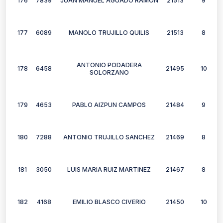
176
7839
JUAN MANUEL AGUADO RAMON
21513
9
177
6089
MANOLO TRUJILLO QUILIS
21513
8
ANTONIO PODADERA
178
6458
21495
10
SOLORZANO
179
4653
PABLO AIZPUN CAMPOS
21484
9
180
7288
ANTONIO TRUJILLO SANCHEZ
21469
8
181
3050
LUIS MARIA RUIZ MARTINEZ
21467
8
182
4168
EMILIO BLASCO CIVERIO
21450
10