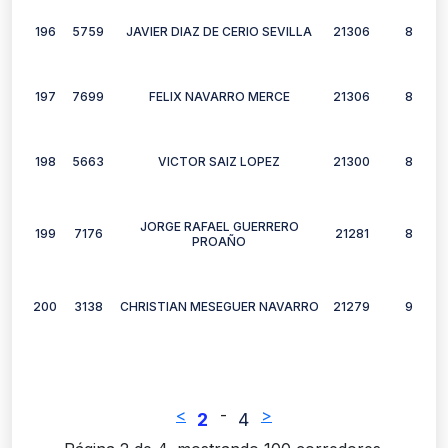
196
5759
JAVIER DIAZ DE CERIO SEVILLA
21306
8
197
7699
FELIX NAVARRO MERCE
21306
8
198
5663
VICTOR SAIZ LOPEZ
21300
8
JORGE RAFAEL GUERRERO
199
7176
21281
8
PROAÑO
200
3138
CHRISTIAN MESEGUER NAVARRO
21279
9
<
-
>
2
4