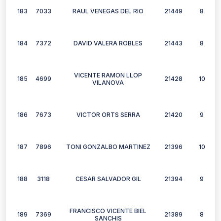
183
7033
RAUL VENEGAS DEL RIO
21449
8
184
7372
DAVID VALERA ROBLES
21443
8
VICENTE RAMON LLOP
185
4699
21428
10
VILANOVA
186
7673
VICTOR ORTS SERRA
21420
9
187
7896
TONI GONZALBO MARTINEZ
21396
10
188
3118
CESAR SALVADOR GIL
21394
9
FRANCISCO VICENTE BIEL
189
7369
21389
8
SANCHIS