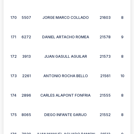
170
5507
JORGE MARCO COLLADO
21603
8
171
6272
DANIEL ARTACHO ROMEA
21578
9
172
3913
JUAN GASULL AGUILAR
21573
8
173
2261
ANTONIO ROCHA BELLO
21561
10
174
2896
CARLES ALAPONT FONFRIA
21555
8
175
8065
DIEGO INFANTE GARIJO
21552
8