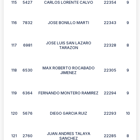
115
5427
CARLOS LORENTE CALVO
22354
9
116
7832
JOSE BONILLO MARTI
22343
9
JOSE LUIS SAN LAZARO
117
6981
22328
8
TARAZON
MAX ROBERTO ROCABADO
118
6530
22305
9
JIMENEZ
119
6364
FERNANDO MONTERO RAMIREZ
22294
9
120
5676
DIEGO GARCIA RUIZ
22293
10
JUAN ANDRES TALAYA
121
2760
22285
8
SANCHEZ