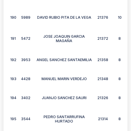
190
5989
DAVID RUBIO PITA DE LA VEGA
21376
10
JOSE JOAQUIN GARCIA
191
5472
21372
8
MAGAÑA
192
3953
ANGEL SANCHEZ SANTAEMILIA
21358
8
193
4428
MANUEL MARIN VERDEJO
21348
8
194
3402
JUANJO SANCHEZ SAURI
21326
8
PEDRO SANTARRUFINA
195
3544
21314
8
HURTADO