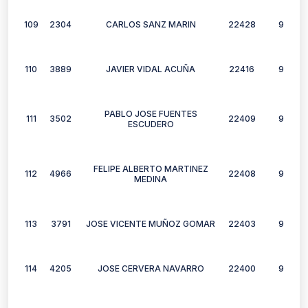
109
2304
CARLOS SANZ MARIN
22428
9
110
3889
JAVIER VIDAL ACUÑA
22416
9
PABLO JOSE FUENTES
111
3502
22409
9
ESCUDERO
FELIPE ALBERTO MARTINEZ
112
4966
22408
9
MEDINA
113
3791
JOSE VICENTE MUÑOZ GOMAR
22403
9
114
4205
JOSE CERVERA NAVARRO
22400
9