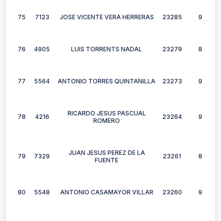
75
7123
JOSE VICENTE VERA HERRERAS
23285
9
76
4905
LUIS TORRENTS NADAL
23279
8
77
5564
ANTONIO TORRES QUINTANILLA
23273
9
RICARDO JESUS PASCUAL
78
4216
23264
9
ROMERO
JUAN JESUS PEREZ DE LA
79
7329
23261
8
FUENTE
80
5548
ANTONIO CASAMAYOR VILLAR
23260
9