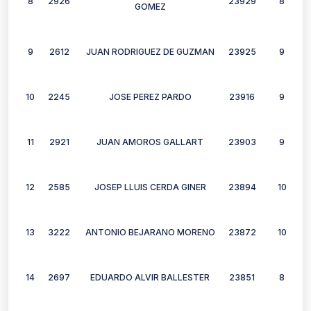
8
2926
23929
8
GOMEZ
9
2612
JUAN RODRIGUEZ DE GUZMAN
23925
9
10
2245
JOSE PEREZ PARDO
23916
9
11
2921
JUAN AMOROS GALLART
23903
9
12
2585
JOSEP LLUIS CERDA GINER
23894
10
13
3222
ANTONIO BEJARANO MORENO
23872
10
14
2697
EDUARDO ALVIR BALLESTER
23851
8