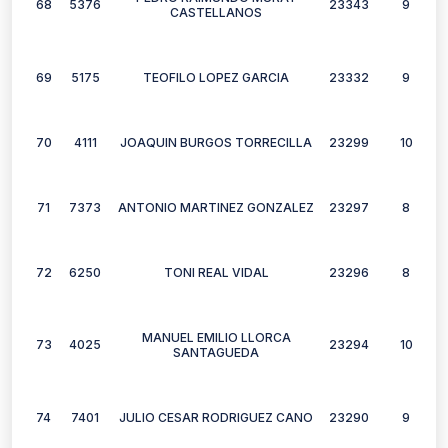
68
5376
23343
9
CASTELLANOS
69
5175
TEOFILO LOPEZ GARCIA
23332
9
70
4111
JOAQUIN BURGOS TORRECILLA
23299
10
71
7373
ANTONIO MARTINEZ GONZALEZ
23297
8
72
6250
TONI REAL VIDAL
23296
8
MANUEL EMILIO LLORCA
73
4025
23294
10
SANTAGUEDA
74
7401
JULIO CESAR RODRIGUEZ CANO
23290
9