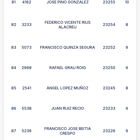
81
4162
JOSE PINO GONZALEZ
23255
10
FEDERICO VICENTE RIUS
82
3233
23254
8
ALACREU
83
5073
FRANCISCO QUINZA SEGURA
23252
9
84
2968
RAFAEL GRAU ROIG
23250
9
85
2541
ANGEL LOPEZ MUÑOZ
23245
8
86
5538
JUAN RUIZ RECIO
23233
9
FRANCISCO JOSE BEITIA
87
5236
23226
9
CRESPO