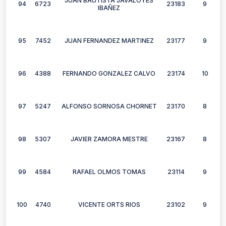
JUAN BAUTISTA JAVALOYES
94
6723
23183
9
IBAÑEZ
95
7452
JUAN FERNANDEZ MARTINEZ
23177
9
96
4388
FERNANDO GONZALEZ CALVO
23174
10
97
5247
ALFONSO SORNOSA CHORNET
23170
8
98
5307
JAVIER ZAMORA MESTRE
23167
8
99
4584
RAFAEL OLMOS TOMAS
23114
9
100
4740
VICENTE ORTS RIOS
23102
9