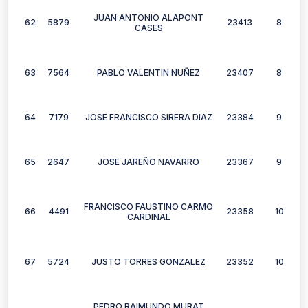
JUAN ANTONIO ALAPONT
62
5879
23413
8
CASES
63
7564
PABLO VALENTIN NUÑEZ
23407
8
64
7179
JOSE FRANCISCO SIRERA DIAZ
23384
9
65
2647
JOSE JAREÑO NAVARRO
23367
9
FRANCISCO FAUSTINO CARMO
66
4491
23358
10
CARDINAL
67
5724
JUSTO TORRES GONZALEZ
23352
10
PEDRO RAIMUNDO MURAT